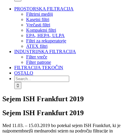
PROSTORSKA FILTRACIJA
Filtrirni mediji
Kasetni filtri
Vrečasti filtri
Kompaktni filtri
EPA, HEPA, ULPA
Filtri za rekuperatorje
ATEX filtri
INDUSTRIJSKA FILTRACIJA
Filter vreče
Filter patrone
FILTRACIJA TEKOČIN
OSTALO
Search
for:
Sejem ISH Frankfurt 2019
Sejem ISH Frankfurt 2019
Med 11.03. – 15.03.2019 bo potekal sejem ISH Frankfurt, ki je
najpomembnejši mednarodni sejem na področju filtracije in