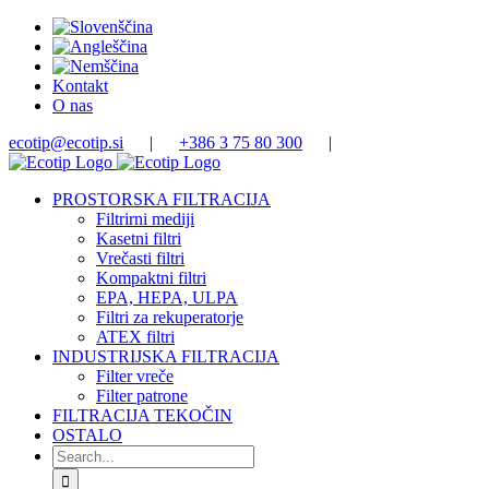
Skip
to
content
Kontakt
O nas
ecotip@ecotip.si
|
+386 3 75 80 300
|
PROSTORSKA FILTRACIJA
Filtrirni mediji
Kasetni filtri
Vrečasti filtri
Kompaktni filtri
EPA, HEPA, ULPA
Filtri za rekuperatorje
ATEX filtri
INDUSTRIJSKA FILTRACIJA
Filter vreče
Filter patrone
FILTRACIJA TEKOČIN
OSTALO
Search
for: