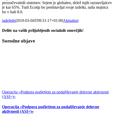
prezračevalnih sistemov. Sejem je globalen, delež tujih razstavljalcev
je kar 65%. Tudi Ecotip bo predstavljal svoje izdelki, naša stojnica
bo v hali 8.0.
jadelight
2019-03-04T09:31:17+01:00
Aktualno
|
Delite na vaših priljubljenih socialnih omrežjih!
Facebook
X
LinkedIn
WhatsApp
Pinterest
Email
Sorodne objave
Operacija »Podpora podjetjem za podaljševanje delovne aktivnosti
(ASI+)«
Operacija »Podpora podjetjem za podaljševanje delovne
aktivnosti (ASI+)«