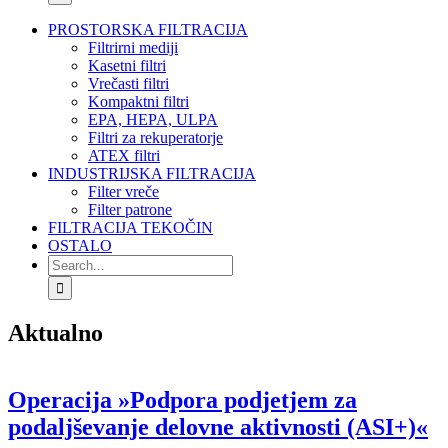
PROSTORSKA FILTRACIJA
Filtrirni mediji
Kasetni filtri
Vrečasti filtri
Kompaktni filtri
EPA, HEPA, ULPA
Filtri za rekuperatorje
ATEX filtri
INDUSTRIJSKA FILTRACIJA
Filter vreče
Filter patrone
FILTRACIJA TEKOČIN
OSTALO
Search
for:
Aktualno
Operacija »Podpora podjetjem za
podaljševanje delovne aktivnosti (ASI+)«