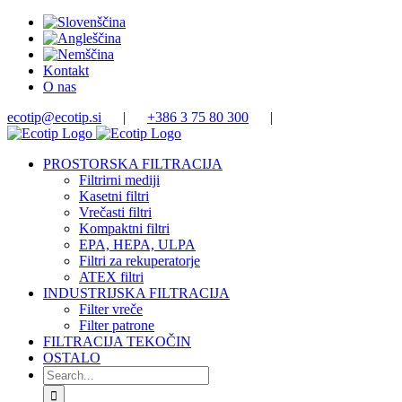
Skip
to
content
Kontakt
O nas
ecotip@ecotip.si
|
+386 3 75 80 300
|
PROSTORSKA FILTRACIJA
Filtrirni mediji
Kasetni filtri
Vrečasti filtri
Kompaktni filtri
EPA, HEPA, ULPA
Filtri za rekuperatorje
ATEX filtri
INDUSTRIJSKA FILTRACIJA
Filter vreče
Filter patrone
FILTRACIJA TEKOČIN
OSTALO
Search
for: