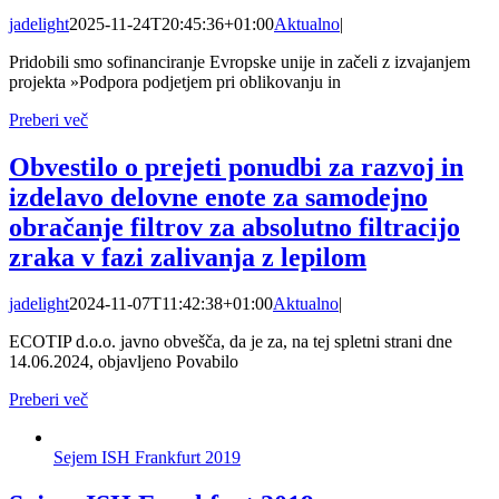
jadelight
2025-11-24T20:45:36+01:00
Aktualno
|
Pridobili smo sofinanciranje Evropske unije in začeli z izvajanjem
projekta »Podpora podjetjem pri oblikovanju in
Preberi več
Obvestilo o prejeti ponudbi za razvoj in
izdelavo delovne enote za samodejno
obračanje filtrov za absolutno filtracijo
zraka v fazi zalivanja z lepilom
jadelight
2024-11-07T11:42:38+01:00
Aktualno
|
ECOTIP d.o.o. javno obvešča, da je za, na tej spletni strani dne
14.06.2024, objavljeno Povabilo
Preberi več
Sejem ISH Frankfurt 2019