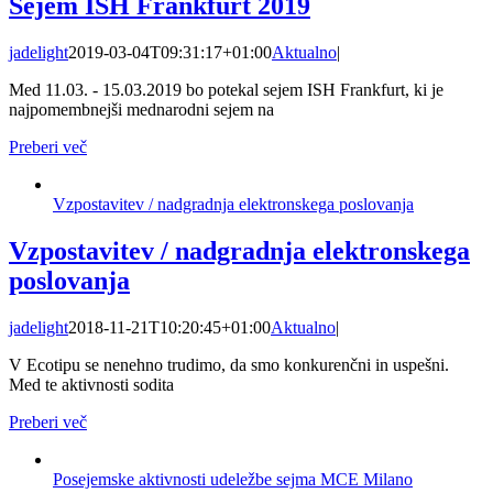
Sejem ISH Frankfurt 2019
jadelight
2019-03-04T09:31:17+01:00
Aktualno
|
Med 11.03. - 15.03.2019 bo potekal sejem ISH Frankfurt, ki je
najpomembnejši mednarodni sejem na
Preberi več
Vzpostavitev / nadgradnja elektronskega poslovanja
Vzpostavitev / nadgradnja elektronskega
poslovanja
jadelight
2018-11-21T10:20:45+01:00
Aktualno
|
V Ecotipu se nenehno trudimo, da smo konkurenčni in uspešni.
Med te aktivnosti sodita
Preberi več
Posejemske aktivnosti udeležbe sejma MCE Milano