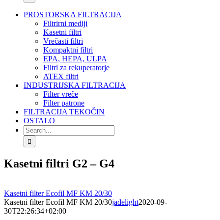
PROSTORSKA FILTRACIJA
Filtrirni mediji
Kasetni filtri
Vrečasti filtri
Kompaktni filtri
EPA, HEPA, ULPA
Filtri za rekuperatorje
ATEX filtri
INDUSTRIJSKA FILTRACIJA
Filter vreče
Filter patrone
FILTRACIJA TEKOČIN
OSTALO
Search
for:
Kasetni filtri G2 – G4
Kasetni filter Ecofil MF KM 20/30
Kasetni filter Ecofil MF KM 20/30
jadelight
2020-09-
30T22:26:34+02:00