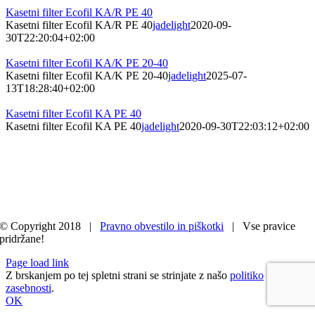
Kasetni filter Ecofil KA/R PE 40
Kasetni filter Ecofil KA/R PE 40
jadelight
2020-09-
30T22:20:04+02:00
Kasetni filter Ecofil KA/K PE 20-40
Kasetni filter Ecofil KA/K PE 20-40
jadelight
2025-07-
13T18:28:40+02:00
Kasetni filter Ecofil KA PE 40
Kasetni filter Ecofil KA PE 40
jadelight
2020-09-30T22:03:12+02:00
© Copyright 2018 |
Pravno obvestilo in piškotki
| Vse pravice
pridržane!
Page load link
Z brskanjem po tej spletni strani se strinjate z našo
politiko
zasebnosti
.
OK
Go