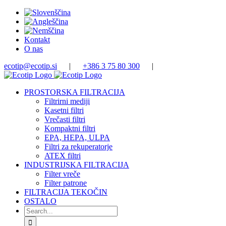
Skip
to
content
Kontakt
O nas
ecotip@ecotip.si
|
+386 3 75 80 300
|
PROSTORSKA FILTRACIJA
Filtrirni mediji
Kasetni filtri
Vrečasti filtri
Kompaktni filtri
EPA, HEPA, ULPA
Filtri za rekuperatorje
ATEX filtri
INDUSTRIJSKA FILTRACIJA
Filter vreče
Filter patrone
FILTRACIJA TEKOČIN
OSTALO
Search
for: