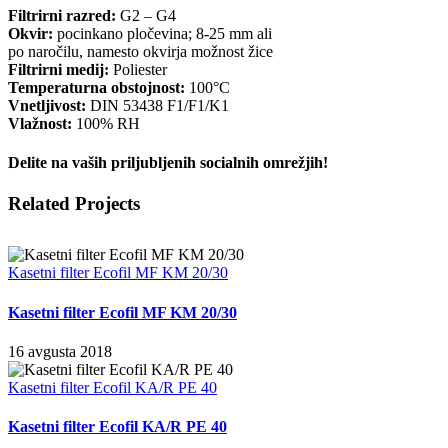
Filtrirni razred:
G2 – G4
Okvir:
pocinkano pločevina; 8-25 mm ali
po naročilu, namesto okvirja možnost žice
Filtrirni medij:
Poliester
Temperaturna obstojnost:
100°C
Vnetljivost:
DIN 53438 F1/F1/K1
Vlažnost:
100% RH
Delite na vaših priljubljenih socialnih omrežjih!
Facebook
X
LinkedIn
WhatsApp
Pinterest
Email
Related Projects
Kasetni filter Ecofil MF KM 20/30
Kasetni filter Ecofil MF KM 20/30
16 avgusta 2018
Kasetni filter Ecofil KA/R PE 40
Kasetni filter Ecofil KA/R PE 40