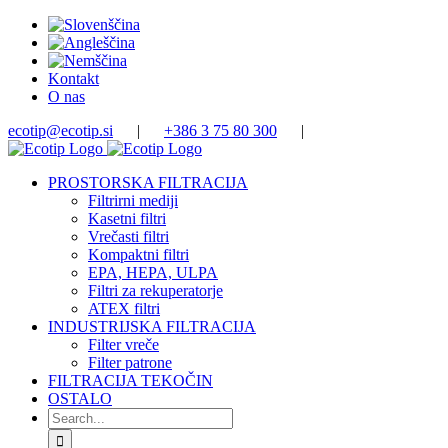
Skip
to
content
Kontakt
O nas
ecotip@ecotip.si
|
+386 3 75 80 300
|
PROSTORSKA FILTRACIJA
Filtrirni mediji
Kasetni filtri
Vrečasti filtri
Kompaktni filtri
EPA, HEPA, ULPA
Filtri za rekuperatorje
ATEX filtri
INDUSTRIJSKA FILTRACIJA
Filter vreče
Filter patrone
FILTRACIJA TEKOČIN
OSTALO
Search
for: