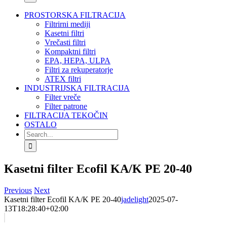
PROSTORSKA FILTRACIJA
Filtrirni mediji
Kasetni filtri
Vrečasti filtri
Kompaktni filtri
EPA, HEPA, ULPA
Filtri za rekuperatorje
ATEX filtri
INDUSTRIJSKA FILTRACIJA
Filter vreče
Filter patrone
FILTRACIJA TEKOČIN
OSTALO
Search
for:
Kasetni filter Ecofil KA/K PE 20-40
Previous
Next
Kasetni filter Ecofil KA/K PE 20-40
jadelight
2025-07-
13T18:28:40+02:00