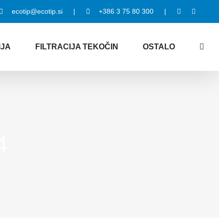
ecotip@ecotip.si
|
+386 3 75 80 300
|
IJA
FILTRACIJA TEKOČIN
OSTALO
4