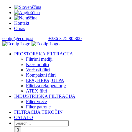
Skip
to
content
Kontakt
O nas
ecotip@ecotip.si
|
+386 3 75 80 300
|
PROSTORSKA FILTRACIJA
Filtrirni mediji
Kasetni filtri
Vrečasti filtri
Kompaktni filtri
EPA, HEPA, ULPA
Filtri za rekuperatorje
ATEX filtri
INDUSTRIJSKA FILTRACIJA
Filter vreče
Filter patrone
FILTRACIJA TEKOČIN
OSTALO
Search
for: