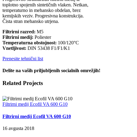
toplotno spojenih sintetičnih vlaken. Netkan,
temperaturno in mehansko obdelan, brez
kemijskih veziv. Progresivna konstrukcija.
Čista stran mehansko utrjena.
Filtrirni razred:
M5
Filtrirni medij:
Poliester
Temperaturna obstojnost:
100/120°C
Vnetljivost:
DIN 53438 F1/F1/K1
Prenesite tehnični list
Delite na vaših priljubljenih socialnih omrežjih!
Facebook
X
LinkedIn
WhatsApp
Pinterest
Email
Related Projects
Filtrirni medij Ecofil VA 600 G10
Filtrirni medij Ecofil VA 600 G10
16 avgusta 2018