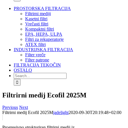
PROSTORSKA FILTRACIJA
Filtrirni mediji
Kasetni filtri
Vrečasti filtri
Kompaktni filtri
EPA, HEPA, ULPA
Filtri za rekuperatorje
ATEX filtri
INDUSTRIJSKA FILTRACIJA
Filter vreče
Filter patrone
FILTRACIJA TEKOČIN
OSTALO
Search
for:
Filtrirni medij Ecofil 2025M
Previous
Next
Filtrirni medij Ecofil 2025M
jadelight
2020-09-30T20:19:48+02:00
Progresivno strukturiran filtrirni medij iz