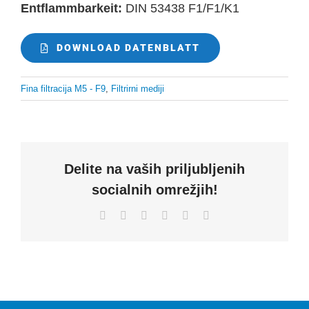
Entflammbarkeit:
DIN 53438 F1/F1/K1
DOWNLOAD DATENBLATT
Fina filtracija M5 - F9
,
Filtrirni mediji
Delite na vaših priljubljenih
socialnih omrežjih!
Facebook
X
LinkedIn
WhatsApp
Pinterest
Email