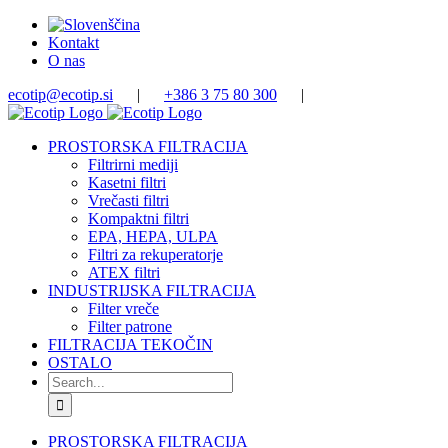
Skip
to
Kontakt
content
O nas
ecotip@ecotip.si
|
+386 3 75 80 300
|
PROSTORSKA FILTRACIJA
Filtrirni mediji
Kasetni filtri
Vrečasti filtri
Kompaktni filtri
EPA, HEPA, ULPA
Filtri za rekuperatorje
ATEX filtri
INDUSTRIJSKA FILTRACIJA
Filter vreče
Filter patrone
FILTRACIJA TEKOČIN
OSTALO
Search
for:
PROSTORSKA FILTRACIJA