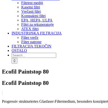
Filtrirni mediji
Kasetni filtri
Vrečasti filtri
Kompaktni filtri
EPA, HEPA, ULPA
Filtri za rekuperatorje
ATEX filtri
INDUSTRIJSKA FILTRACIJA
Filter vreče
Filter patrone
FILTRACIJA TEKOČIN
OSTALO
Search
for:
Ecofil Paintstop 80
Ecofil Paintstop 80
Progressiv strukturiertes Glasfaser-Filtermedium, besonders konzipie