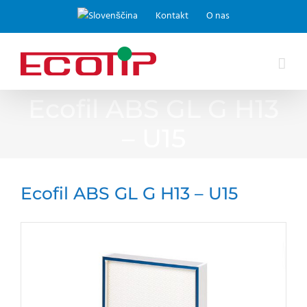
Skip
Kontakt
O nas
to
content
Ecofil ABS GL G H13
– U15
Ecofil ABS GL G H13 – U15