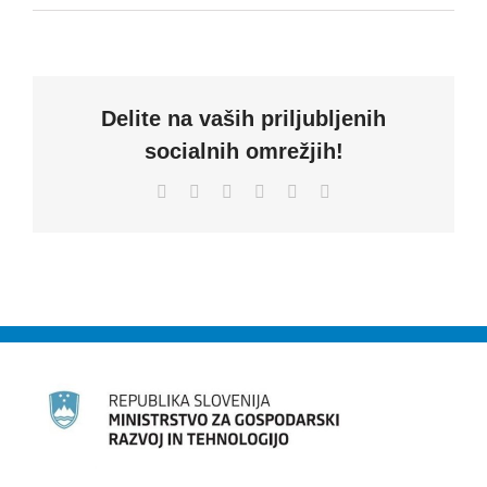
Delite na vaših priljubljenih
socialnih omrežjih!
Facebook
X
LinkedIn
WhatsApp
Pinterest
Email