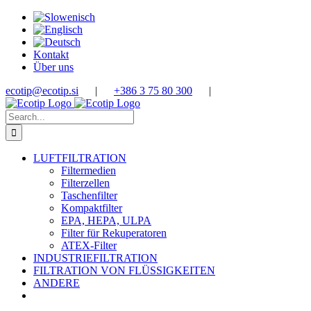
Skip
to
content
Kontakt
Über uns
ecotip@ecotip.si
|
+386 3 75 80 300
|
Search
for:
LUFTFILTRATION
Filtermedien
Filterzellen
Taschenfilter
Kompaktfilter
EPA, HEPA, ULPA
Filter für Rekuperatoren
ATEX-Filter
INDUSTRIEFILTRATION
FILTRATION VON FLÜSSIGKEITEN
ANDERE