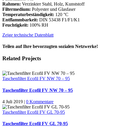
Rahmen:
Verzinkter Stahl, Holz, Kunststoff
Filtermedium:
Polyester und Glasfaser
Temperaturbeständigkeit:
120 °C
Entflammbarkeit:
DIN 53438 F1/F1/K1
Feuchtigkeit:
100% RH
Zeige technische Datenblatt
Teilen auf Ihre bevorzugten sozialen Netzwerke!
Facebook
X
LinkedIn
WhatsApp
Pinterest
Email
Related Projects
Taschenfilter Ecofil FV NW 70 – 95
Taschenfilter Ecofil FV NW 70 – 95
4 Juli 2019
|
0 Kommentare
Taschenfilter Ecofil FV GL 70-95
Taschenfilter Ecofil FV GL 70-95