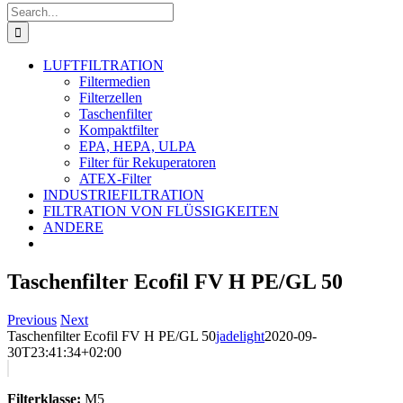
Search
for:
LUFTFILTRATION
Filtermedien
Filterzellen
Taschenfilter
Kompaktfilter
EPA, HEPA, ULPA
Filter für Rekuperatoren
ATEX-Filter
INDUSTRIEFILTRATION
FILTRATION VON FLÜSSIGKEITEN
ANDERE
Taschenfilter Ecofil FV H PE/GL 50
Previous
Next
Taschenfilter Ecofil FV H PE/GL 50
jadelight
2020-09-
30T23:41:34+02:00
Filterklasse:
M5