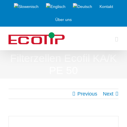
Skip
Kontakt
to
Über uns
content
Filterzellen Ecofil KA/K
PE 50
Previous
Next