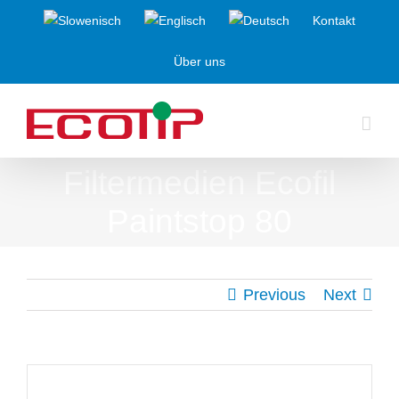
Skip
Kontakt
to
Über uns
content
Filtermedien Ecofil
Paintstop 80
Previous
Next