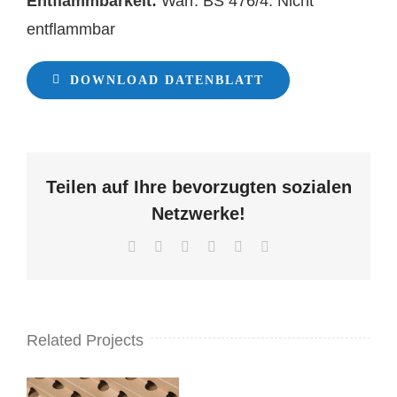
Entflammbarkeit:
Warr. BS 476/4: Nicht
entflammbar
DOWNLOAD DATENBLATT
Teilen auf Ihre bevorzugten sozialen
Netzwerke!
Facebook
X
LinkedIn
WhatsApp
Pinterest
Email
Related Projects