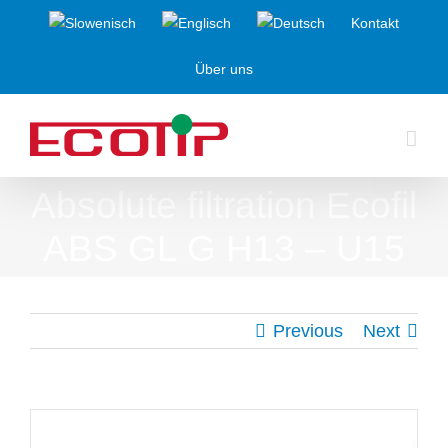
Skip
Kontakt
to
Über uns
content
Absolute filtration Ecofil
ABS GL G H13 – U15
Previous
Next