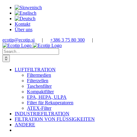
Skip
to
content
Kontakt
Über uns
ecotip@ecotip.si
|
+386 3 75 80 300
|
Search
for:
LUFTFILTRATION
Filtermedien
Filterzellen
Taschenfilter
Kompaktfilter
EPA, HEPA, ULPA
Filter für Rekuperatoren
ATEX-Filter
INDUSTRIEFILTRATION
FILTRATION VON FLÜSSIGKEITEN
ANDERE