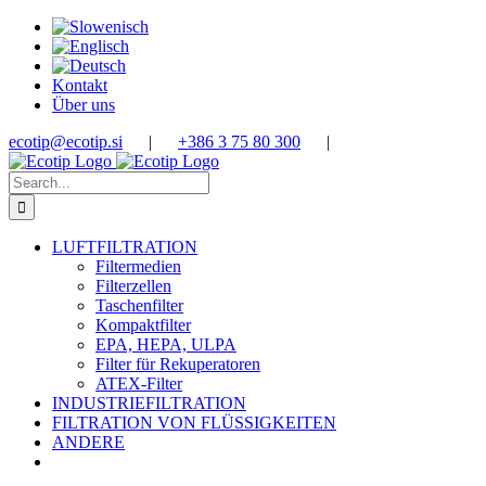
Skip
to
content
Kontakt
Über uns
ecotip@ecotip.si
|
+386 3 75 80 300
|
Search
for:
LUFTFILTRATION
Filtermedien
Filterzellen
Taschenfilter
Kompaktfilter
EPA, HEPA, ULPA
Filter für Rekuperatoren
ATEX-Filter
INDUSTRIEFILTRATION
FILTRATION VON FLÜSSIGKEITEN
ANDERE